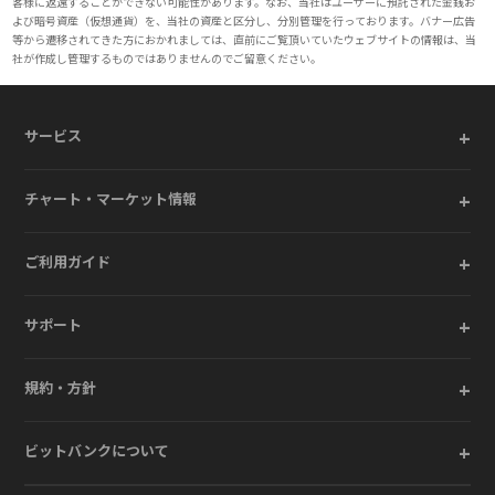
客様に返還することができない可能性があります。なお、当社はユーザーに預託された金銭お
よび暗号資産（仮想通貨）を、当社の資産と区分し、分別管理を行っております。バナー広告
等から遷移されてきた方におかれましては、直前にご覧頂いていたウェブサイトの情報は、当
社が作成し管理するものではありませんのでご留意ください。
+
サービス
+
チャート・マーケット情報
+
ご利用ガイド
+
サポート
+
規約・方針
+
ビットバンクについて