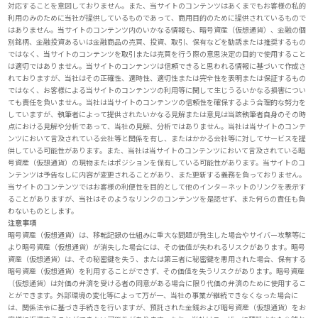
対応することを意図しておりません。また、当サイトのコンテンツはあくまでもお客様の私的
利用のみのために当社が提供しているものであって、商用目的のために提供されているもので
はありません。当サイトのコンテンツ内のいかなる情報も、暗号資産（仮想通貨）、金融の個
別銘柄、金融投資あるいは金融商品の売買、投資、取引、保有などを勧誘または推奨するもの
ではなく、当サイトのコンテンツを取引または売買を行う際の意思決定の目的で使用すること
は適切ではありません。当サイトのコンテンツは信頼できると思われる情報に基づいて作成さ
れておりますが、当社はその正確性、適時性、適切性または完全性を表明または保証するもの
ではなく、お客様による当サイトのコンテンツの利用等に関して生じうるいかなる損害につい
ても責任を負いません。当社は当サイトのコンテンツの信頼性を確保するよう合理的な努力を
していますが、執筆者によって提供されたいかなる見解または意見は当該執筆者自身のその時
点における見解や分析であって、当社の見解、分析ではありません。当社は当サイトのコンテ
ンツにおいて言及されている会社等と関係を有し、またはかかる会社等に対してサービスを提
供している可能性があります。また、当社は当サイトのコンテンツにおいて言及されている暗
号資産（仮想通貨）の現物またはポジションを保有している可能性があります。当サイトのコ
ンテンツは予告なしに内容が変更されることがあり、また更新する義務を負っておりません。
当サイトのコンテンツではお客様の利便性を目的として他のインターネットのリンクを表示す
ることがありますが、当社はそのようなリンクのコンテンツを是認せず、また何らの責任も負
わないものとします。
注意事項
暗号資産（仮想通貨）は、移転記録の仕組みに重大な問題が発生した場合やサイバー攻撃等に
より暗号資産（仮想通貨）が消失した場合には、その価値が失われるリスクがあります。暗号
資産（仮想通貨）は、その秘密鍵を失う、または第三者に秘密鍵を悪用された場合、保有する
暗号資産（仮想通貨）を利用することができず、その価値を失うリスクがあります。暗号資産
（仮想通貨）は対価の弁済を受ける者の同意がある場合に限り代価の弁済のために使用するこ
とができます。外部環境の変化等によって万が一、当社の事業が継続できなくなった場合に
は、関係法令に基づき手続きを行いますが、預託された金銭および暗号資産（仮想通貨）をお