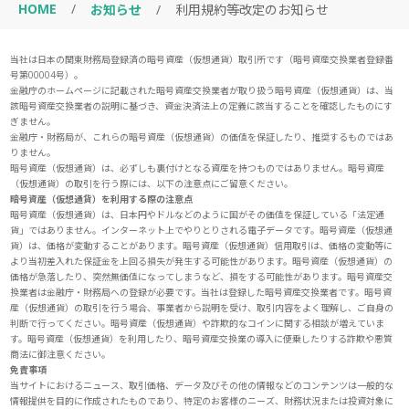
HOME
/
お知らせ
/
利用規約等改定のお知らせ
当社は日本の関東財務局登録済の暗号資産（仮想通貨）取引所です（暗号資産交換業者登録番
号第00004号）。
金融庁のホームページに記載された暗号資産交換業者が取り扱う暗号資産（仮想通貨）は、当
該暗号資産交換業者の説明に基づき、資金決済法上の定義に該当することを確認したものにす
ぎません。
金融庁・財務局が、これらの暗号資産（仮想通貨）の価値を保証したり、推奨するものではあ
りません。
暗号資産（仮想通貨）は、必ずしも裏付けとなる資産を持つものではありません。暗号資産
（仮想通貨）の取引を行う際には、以下の注意点にご留意ください。
暗号資産（仮想通貨）を利用する際の注意点
暗号資産（仮想通貨）は、日本円やドルなどのように国がその価値を保証している「法定通
貨」ではありません。インターネット上でやりとりされる電子データです。暗号資産（仮想通
貨）は、価格が変動することがあります。暗号資産（仮想通貨）信用取引は、価格の変動等に
より当初差入れた保証金を上回る損失が発生する可能性があります。暗号資産（仮想通貨）の
価格が急落したり、突然無価値になってしまうなど、損をする可能性があります。暗号資産交
換業者は金融庁・財務局への登録が必要です。当社は登録した暗号資産交換業者です。暗号資
産（仮想通貨）の取引を行う場合、事業者から説明を受け、取引内容をよく理解し、ご自身の
判断で行ってください。暗号資産（仮想通貨）や詐欺的なコインに関する相談が増えていま
す。暗号資産（仮想通貨）を利用したり、暗号資産交換業の導入に便乗したりする詐欺や悪質
商法に御注意ください。
免責事項
当サイトにおけるニュース、取引価格、データ及びその他の情報などのコンテンツは一般的な
情報提供を目的に作成されたものであり、特定のお客様のニーズ、財務状況または投資対象に