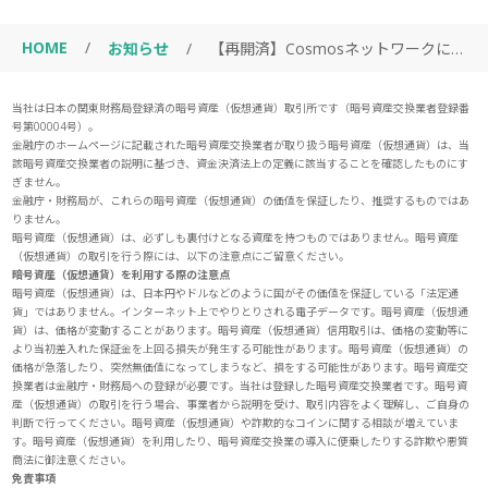
HOME
/
お知らせ
/
【再開済】Cosmosネットワークにおける入出金の一時停止に関するお知らせ / Notice Regarding Temporary Suspension of Deposits and Withdrawals on the Cosmos Network
当社は日本の関東財務局登録済の暗号資産（仮想通貨）取引所です（暗号資産交換業者登録番
号第00004号）。
金融庁のホームページに記載された暗号資産交換業者が取り扱う暗号資産（仮想通貨）は、当
該暗号資産交換業者の説明に基づき、資金決済法上の定義に該当することを確認したものにす
ぎません。
金融庁・財務局が、これらの暗号資産（仮想通貨）の価値を保証したり、推奨するものではあ
りません。
暗号資産（仮想通貨）は、必ずしも裏付けとなる資産を持つものではありません。暗号資産
（仮想通貨）の取引を行う際には、以下の注意点にご留意ください。
暗号資産（仮想通貨）を利用する際の注意点
暗号資産（仮想通貨）は、日本円やドルなどのように国がその価値を保証している「法定通
貨」ではありません。インターネット上でやりとりされる電子データです。暗号資産（仮想通
貨）は、価格が変動することがあります。暗号資産（仮想通貨）信用取引は、価格の変動等に
より当初差入れた保証金を上回る損失が発生する可能性があります。暗号資産（仮想通貨）の
価格が急落したり、突然無価値になってしまうなど、損をする可能性があります。暗号資産交
換業者は金融庁・財務局への登録が必要です。当社は登録した暗号資産交換業者です。暗号資
産（仮想通貨）の取引を行う場合、事業者から説明を受け、取引内容をよく理解し、ご自身の
判断で行ってください。暗号資産（仮想通貨）や詐欺的なコインに関する相談が増えていま
す。暗号資産（仮想通貨）を利用したり、暗号資産交換業の導入に便乗したりする詐欺や悪質
商法に御注意ください。
免責事項