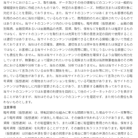
当サイトにおけるニュース、取引価格、データ及びその他の情報などのコンテンツは一般的な
情報提供を目的に作成されたものであり、特定のお客様のニーズ、財務状況または投資対象に
対応することを意図しておりません。また、当サイトのコンテンツはあくまでもお客様の私的
利用のみのために当社が提供しているものであって、商用目的のために提供されているもので
はありません。当サイトのコンテンツ内のいかなる情報も、暗号資産（仮想通貨）、金融の個
別銘柄、金融投資あるいは金融商品の売買、投資、取引、保有などを勧誘または推奨するもの
ではなく、当サイトのコンテンツを取引または売買を行う際の意思決定の目的で使用すること
は適切ではありません。当サイトのコンテンツは信頼できると思われる情報に基づいて作成さ
れておりますが、当社はその正確性、適時性、適切性または完全性を表明または保証するもの
ではなく、お客様による当サイトのコンテンツの利用等に関して生じうるいかなる損害につい
ても責任を負いません。当社は当サイトのコンテンツの信頼性を確保するよう合理的な努力を
していますが、執筆者によって提供されたいかなる見解または意見は当該執筆者自身のその時
点における見解や分析であって、当社の見解、分析ではありません。当社は当サイトのコンテ
ンツにおいて言及されている会社等と関係を有し、またはかかる会社等に対してサービスを提
供している可能性があります。また、当社は当サイトのコンテンツにおいて言及されている暗
号資産（仮想通貨）の現物またはポジションを保有している可能性があります。当サイトのコ
ンテンツは予告なしに内容が変更されることがあり、また更新する義務を負っておりません。
当サイトのコンテンツではお客様の利便性を目的として他のインターネットのリンクを表示す
ることがありますが、当社はそのようなリンクのコンテンツを是認せず、また何らの責任も負
わないものとします。
注意事項
暗号資産（仮想通貨）は、移転記録の仕組みに重大な問題が発生した場合やサイバー攻撃等に
より暗号資産（仮想通貨）が消失した場合には、その価値が失われるリスクがあります。暗号
資産（仮想通貨）は、その秘密鍵を失う、または第三者に秘密鍵を悪用された場合、保有する
暗号資産（仮想通貨）を利用することができず、その価値を失うリスクがあります。暗号資産
（仮想通貨）は対価の弁済を受ける者の同意がある場合に限り代価の弁済のために使用するこ