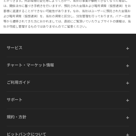
とができます。外部環境の変化等によって万が一、当社の事業が継続できなくなった場合に
は、関係法令に基づき手続きを行いますが、預託された金銭および暗号資産（仮想通貨）をお
客様に返還することができない可能性があります。なお、当社はユーザーに預託された金銭お
よび暗号資産（仮想通貨）を、当社の資産と区分し、分別管理を行っております。バナー広告
等から遷移されてきた方におかれましては、直前にご覧頂いていたウェブサイトの情報は、当
社が作成し管理するものではありませんのでご留意ください。
+
サービス
+
チャート・マーケット情報
+
ご利用ガイド
+
サポート
+
規約・方針
+
ビットバンクについて