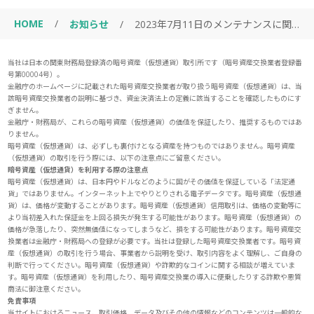
HOME
/
お知らせ
/
2023年7月11日のメンテナンスに関するお知らせ / Notice of System Maintenance on July 11, 2023 JST
当社は日本の関東財務局登録済の暗号資産（仮想通貨）取引所です（暗号資産交換業者登録番
号第00004号）。
金融庁のホームページに記載された暗号資産交換業者が取り扱う暗号資産（仮想通貨）は、当
該暗号資産交換業者の説明に基づき、資金決済法上の定義に該当することを確認したものにす
ぎません。
金融庁・財務局が、これらの暗号資産（仮想通貨）の価値を保証したり、推奨するものではあ
りません。
暗号資産（仮想通貨）は、必ずしも裏付けとなる資産を持つものではありません。暗号資産
（仮想通貨）の取引を行う際には、以下の注意点にご留意ください。
暗号資産（仮想通貨）を利用する際の注意点
暗号資産（仮想通貨）は、日本円やドルなどのように国がその価値を保証している「法定通
貨」ではありません。インターネット上でやりとりされる電子データです。暗号資産（仮想通
貨）は、価格が変動することがあります。暗号資産（仮想通貨）信用取引は、価格の変動等に
より当初差入れた保証金を上回る損失が発生する可能性があります。暗号資産（仮想通貨）の
価格が急落したり、突然無価値になってしまうなど、損をする可能性があります。暗号資産交
換業者は金融庁・財務局への登録が必要です。当社は登録した暗号資産交換業者です。暗号資
産（仮想通貨）の取引を行う場合、事業者から説明を受け、取引内容をよく理解し、ご自身の
判断で行ってください。暗号資産（仮想通貨）や詐欺的なコインに関する相談が増えていま
す。暗号資産（仮想通貨）を利用したり、暗号資産交換業の導入に便乗したりする詐欺や悪質
商法に御注意ください。
免責事項
当サイトにおけるニュース、取引価格、データ及びその他の情報などのコンテンツは一般的な