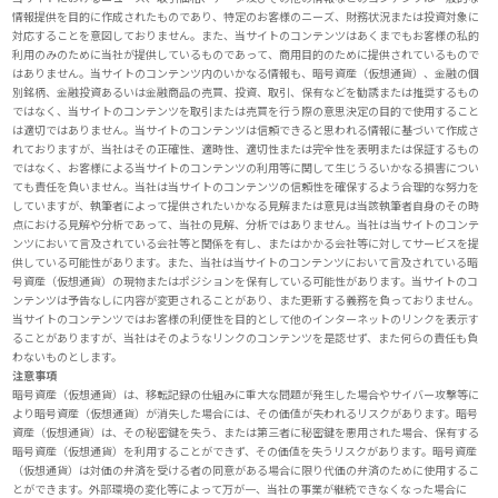
情報提供を目的に作成されたものであり、特定のお客様のニーズ、財務状況または投資対象に
対応することを意図しておりません。また、当サイトのコンテンツはあくまでもお客様の私的
利用のみのために当社が提供しているものであって、商用目的のために提供されているもので
はありません。当サイトのコンテンツ内のいかなる情報も、暗号資産（仮想通貨）、金融の個
別銘柄、金融投資あるいは金融商品の売買、投資、取引、保有などを勧誘または推奨するもの
ではなく、当サイトのコンテンツを取引または売買を行う際の意思決定の目的で使用すること
は適切ではありません。当サイトのコンテンツは信頼できると思われる情報に基づいて作成さ
れておりますが、当社はその正確性、適時性、適切性または完全性を表明または保証するもの
ではなく、お客様による当サイトのコンテンツの利用等に関して生じうるいかなる損害につい
ても責任を負いません。当社は当サイトのコンテンツの信頼性を確保するよう合理的な努力を
していますが、執筆者によって提供されたいかなる見解または意見は当該執筆者自身のその時
点における見解や分析であって、当社の見解、分析ではありません。当社は当サイトのコンテ
ンツにおいて言及されている会社等と関係を有し、またはかかる会社等に対してサービスを提
供している可能性があります。また、当社は当サイトのコンテンツにおいて言及されている暗
号資産（仮想通貨）の現物またはポジションを保有している可能性があります。当サイトのコ
ンテンツは予告なしに内容が変更されることがあり、また更新する義務を負っておりません。
当サイトのコンテンツではお客様の利便性を目的として他のインターネットのリンクを表示す
ることがありますが、当社はそのようなリンクのコンテンツを是認せず、また何らの責任も負
わないものとします。
注意事項
暗号資産（仮想通貨）は、移転記録の仕組みに重大な問題が発生した場合やサイバー攻撃等に
より暗号資産（仮想通貨）が消失した場合には、その価値が失われるリスクがあります。暗号
資産（仮想通貨）は、その秘密鍵を失う、または第三者に秘密鍵を悪用された場合、保有する
暗号資産（仮想通貨）を利用することができず、その価値を失うリスクがあります。暗号資産
（仮想通貨）は対価の弁済を受ける者の同意がある場合に限り代価の弁済のために使用するこ
とができます。外部環境の変化等によって万が一、当社の事業が継続できなくなった場合に