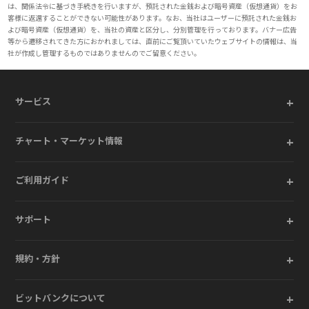
は、関係法令に基づき手続きを行いますが、預託された金銭および暗号資産（仮想通貨）をお
客様に返還することができない可能性があります。なお、当社はユーザーに預託された金銭お
よび暗号資産（仮想通貨）を、当社の資産と区分し、分別管理を行っております。バナー広告
等から遷移されてきた方におかれましては、直前にご覧頂いていたウェブサイトの情報は、当
社が作成し管理するものではありませんのでご留意ください。
+
サービス
+
チャート・マーケット情報
+
ご利用ガイド
+
サポート
+
規約・方針
+
ビットバンクについて