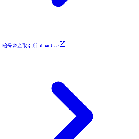
暗号​資​産取​引所 bitbank.cc​