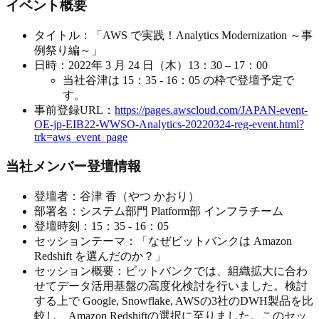
イベント概要
タイトル：「AWS で実践！Analytics Modernization ～事
例祭り編～」
日時：2022年 3 月 24 日（木）13：30 – 17：00
当社谷津は 15：35 - 16：05 の枠で登壇予定で
す。
事前登録URL：
https://pages.awscloud.com/JAPAN-event-
OE-jp-EIB22-WWSO-Analytics-20220324-reg-event.html?
trk=aws_event_page
当社メンバー登壇情報
登壇者：谷津 香（やつ かおり）
部署名：システム部門 Platform部 インフラチーム
登壇時刻：15：35 - 16：05
セッションテーマ：「なぜビットバンクは Amazon
Redshift を選んだのか？」
セッション概要：ビットバンクでは、組織拡大に合わ
せてデータ活用基盤の高度化検討を行いました。検討
する上で Google, Snowflake, AWSの3社のDWH製品を比
較し、Amazon Redshiftの選択に至りました。このセッ