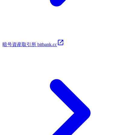
暗号​資​産取​引所 bitbank.cc​