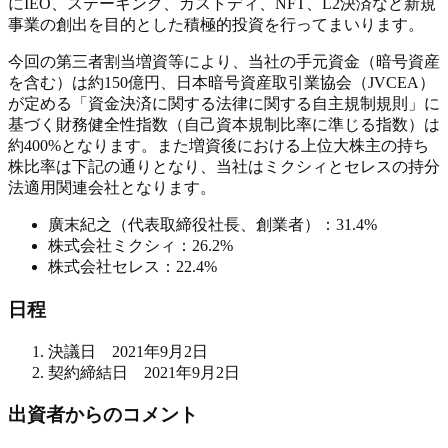
にIEO、ステーキング、カストディ、NFT、L2決済など新規
事業の創出を目的とした積極的投資を行ってまいります。
今回の第三者割当増資等により、当社の手元資金（暗号資産
を含む）は約150億円、日本暗号資産取引業協会（JVCEA）
が定める「資金決済に関する法律に関する自主規制規則」に
基づく財務健全性指数（自己資本規制比率に準じる指数）は
約400%となります。また増資後における上位大株主の持ち
株比率は下記の通りとなり、当社はミクシィとセレスの持分
法適用関連会社となります。
廣末紀之（代表取締役社長、創業者）：31.4%
株式会社ミクシィ：26.2%
株式会社セレス：22.4%
日程
決議日 2021年9月2日
契約締結日 2021年9月2日
出資者からのコメント