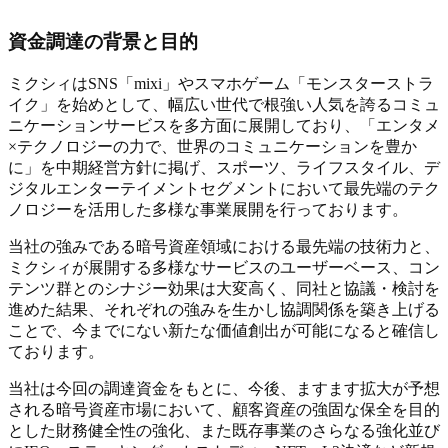
資金調達の背景と目的
ミクシィはSNS「mixi」やスマホゲーム「モンスターストラ
イク」を始めとして、幅広い世代で根強い人気を誇るコミュ
ニケーションサービスを多方面に展開しており、「エンタメ
×テクノロジーの力で、世界のコミュニケーションを豊か
に」を中期経営方針に掲げ、スポーツ、ライフスタイル、デ
ジタルエンターテイメントセグメントにおいて最先端のテク
ノロジーを活用した多様な事業展開を行っております。
当社の強みである暗号資産領域における最先端の技術力と、
ミクシィが展開する多様なサービスのユーザーベース、コン
テンツ群とのシナジー効果は大変高く、同社と協議・検討を
進めた結果、それぞれの強みを生かし協調関係を築き上げる
ことで、今までにない新たな価値創出が可能になると確信し
ております。
当社は今回の調達資金をもとに、今後、ますます拡大が予想
される暗号資産市場において、顧客資産の強固な保全を目的
とした財務健全性の強化、また既存事業のさらなる強化並び