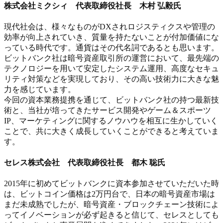
株式会社ミクシィ 代表取締役社長 木村 弘毅氏
現代社会は、様々なものがDXされロジスティクスや管理の
効率が向上されていき、質量を持たないことが付加価値にな
っている時代です。通貨はその代名詞であるとも思います。
ビットバンク社は暗号資産取引所の運営において、最先端の
テクノロジーを用いて安定したシステム運用、高度なセキュ
リティ対策などを実現しており、その高い技術力に大きな魅
力を感じています。
今回の資本業務提携を通じて、ビットバンク社の持つ最新技
術と、当社が培ってきたサービス開発やゲーム＆スポーツ
IP、マーケティングに関するノウハウを相互に生かしていく
ことで、共に大きく成長していくことができると考えていま
す。
セレス株式会社 代表取締役社長 都木 聡氏
2015年に初めてビットバンクに資本参加させていただいた時
は、ビットコイン価格は2万円台で、日本の暗号資産市場は
まだ未成熟でしたが、暗号資産・ブロックチェーン技術によ
ってイノベーションが必ず起きると信じて、セレスとしても