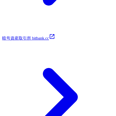
暗号​資​産取​引所 bitbank.cc​